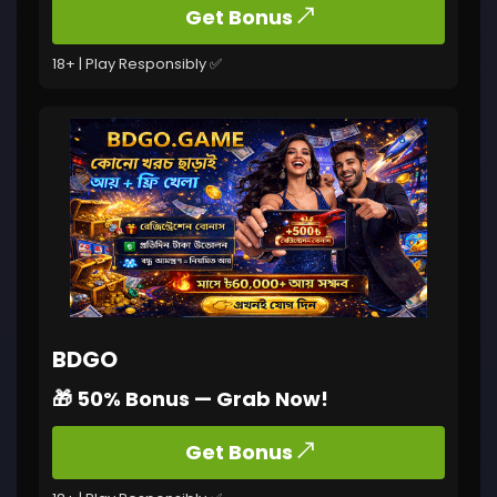
Get Bonus ↗
18+ | Play Responsibly ✅
BDGO
🎁 50% Bonus — Grab Now!
Get Bonus ↗