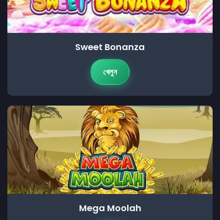
Gates of Olympus
Sweet Bonanza
খেলুন
খেলুন
Mega Moolah