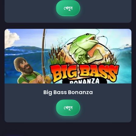
খেলুন
Big Bass Bonanza
খেলুন