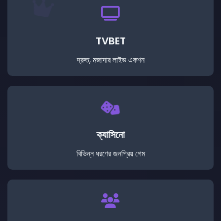
TVBET
দ্রুত, মজাদার লাইভ একশন
ক্যাসিনো
বিভিন্ন ধরণের জনপ্রিয় গেম