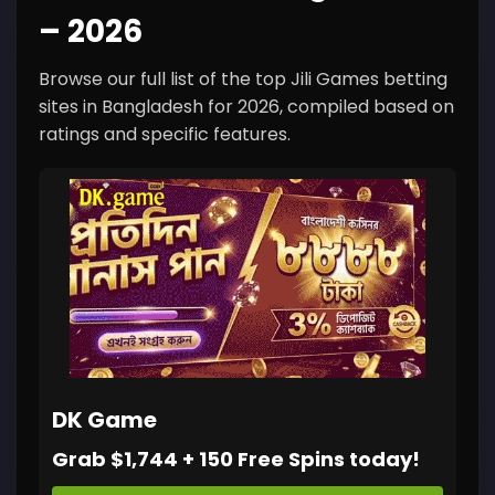
– 2026
Browse our full list of the top Jili Games betting
sites in Bangladesh for 2026, compiled based on
ratings and specific features.
DK Game
Grab $1,744 + 150 Free Spins today!