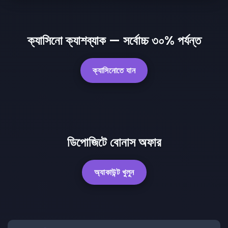
ক্যাসিনো ক্যাশব্যাক — সর্বোচ্চ ৩০% পর্যন্ত
ক্যাসিনোতে যান
ডিপোজিটে বোনাস অফার
অ্যাকাউন্ট খুলুন