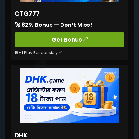
CTG777
🚀 82% Bonus — Don’t Miss!
Get Bonus ↗
18+ | Play Responsibly ✅
DHK