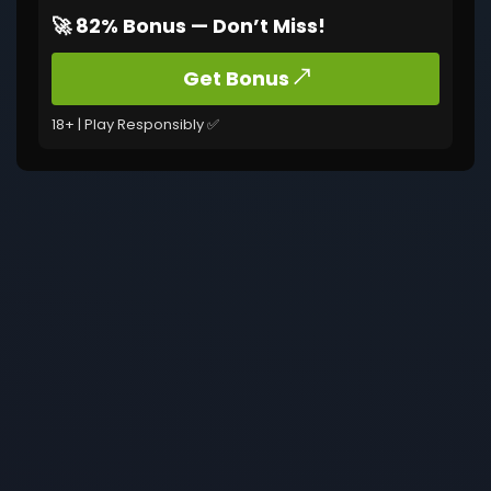
🚀 82% Bonus — Don’t Miss!
Get Bonus ↗
18+ | Play Responsibly ✅