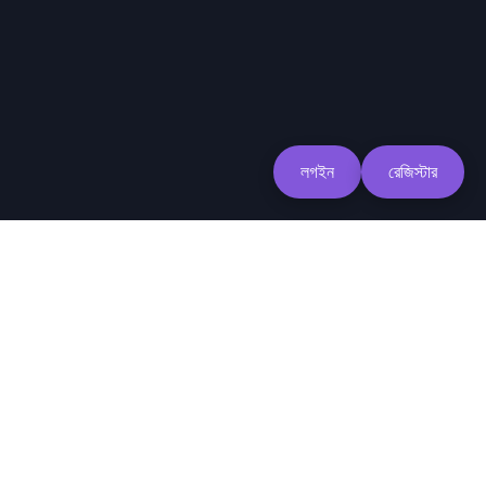
লগইন
রেজিস্টার
ক্যাসিনো
স্লটস
লাইভ ক্যাসিনো
টেবিল গেমস